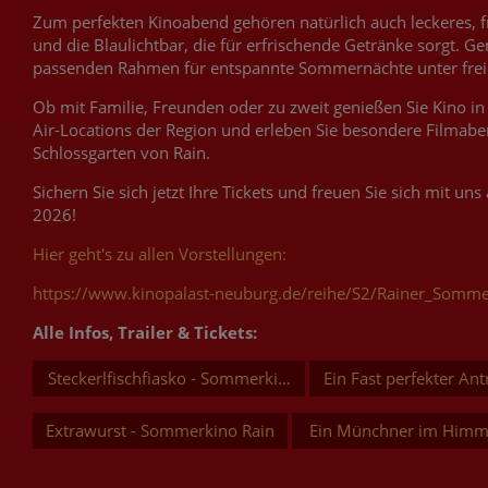
Zum perfekten Kinoabend gehören natürlich auch leckeres, f
und die Blaulichtbar, die für erfrischende Getränke sorgt. 
passenden Rahmen für entspannte Sommernächte unter fre
Ob mit Familie, Freunden oder zu zweit genießen Sie Kino in
Air-Locations der Region und erleben Sie besondere Filmabe
Schlossgarten von Rain.
Sichern Sie sich jetzt Ihre Tickets und freuen Sie sich mit u
2026!
Hier geht's zu allen Vorstellungen:
https://www.kinopalast-neuburg.de/reihe/S2/Rainer_Somm
Alle Infos, Trailer & Tickets:
Steckerlfischfiasko - Sommerkino Rain
Ein Fast perfekter An
Extrawurst - Sommerkino Rain
Ein Münchner im Himm