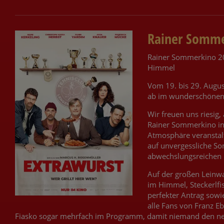
Rainer Somme
Rainer Sommerkino 20
Himmel
Vom 19. bis 29. Augus
ab im wunderschönen 
Wir freuen uns riesig,
Rainer Sommerkino in 
Atmosphäre veranstalt
auf unvergessliche 
abwechslungsreichen
Auf der großen Leinw
im Himmel, Steckerlfis
perfekter Antrag sowi
alle Fans von Franz Eb
Fiasko sogar mehrfach im Programm, damit niemand den ne