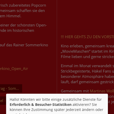
risch zubereitetes Popcorn
Gemeinsam schaffen sie den
iem Himmel.
 einer der schönsten Open-
nde im historischen
!!! HIER GEHTS ZU DEN VORST
ns auf das Rainer Sommerkino
Kino erleben, gemeinsam krea
„MovieMaschen“ startet im Kin
Filme lieben und gerne stricke
Einmal im Monat verwandelt si
erkino_Open_Air
Strickbegeisterte, Häkel Fans 
besonderer Atmosphäre haben
läuft, darf gemeinsam gestrick
trag - Sommerkino Rain
Gemeinsam mit
Martinas Wol
Kreativität und Kino auf beso
Hallo! Könnten wir bitte einige zusätzliche Dienste für
el - Sommerkino Rain
Strickprofis: Willkommen ist j
Erforderlich & Besucher-Statistiken
aktivieren? Sie
Gemeinschaft hat.
können Ihre Zustimmung später jederzeit ändern oder