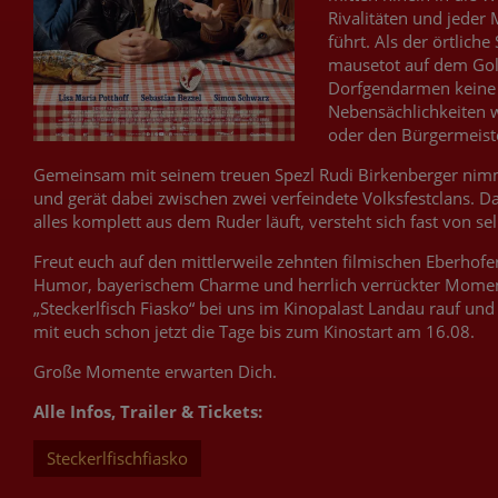
Rivalitäten und jede
führt. Als der örtliche
mausetot auf dem Golf
Dorfgendarmen keine 
Nebensächlichkeiten 
oder den Bürgermeist
Gemeinsam mit seinem treuen Spezl Rudi Birkenberger nimm
und gerät dabei zwischen zwei verfeindete Volksfestclans. Da
alles komplett aus dem Ruder läuft, versteht sich fast von sel
Freut euch auf den mittlerweile zehnten filmischen Eberhofe
Humor, bayerischem Charme und herrlich verrückter Moment
„Steckerlfisch Fiasko“ bei uns im Kinopalast Landau rauf u
mit euch schon jetzt die Tage bis zum Kinostart am 16.08.
Große Momente erwarten Dich.
Alle Infos, Trailer & Tickets:
Steckerlfischfiasko