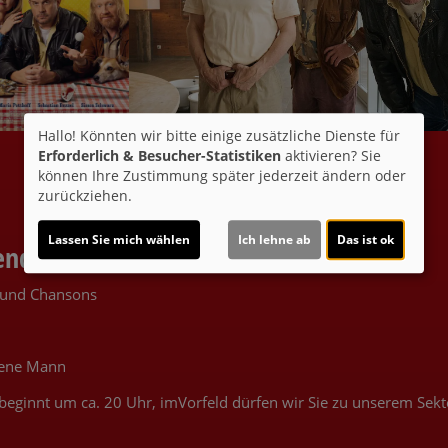
Hallo! Könnten wir bitte einige zusätzliche Dienste für
Erforderlich & Besucher-Statistiken
aktivieren? Sie
können Ihre Zustimmung später jederzeit ändern oder
zurückziehen.
Lassen Sie mich wählen
Ich lehne ab
Das ist ok
end!
 und Chansons
rene Mann
beginnt um ca. 20 Uhr, imVorfeld dürfen wir Sie zu unserem Se