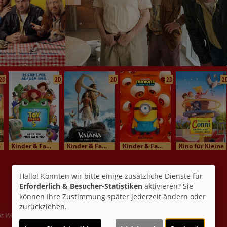
2D
2D
2D
2D
2
e
Kinder & Familienkino
Kinder & Familienkino
Kinder & Familienkino
Kino für Kleine
Hallo! Könnten wir bitte einige zusätzliche Dienste für
Erforderlich & Besucher-Statistiken
aktivieren? Sie
können Ihre Zustimmung später jederzeit ändern oder
zurückziehen.
Mit Wolfgang ´Gangerl´ Clemens