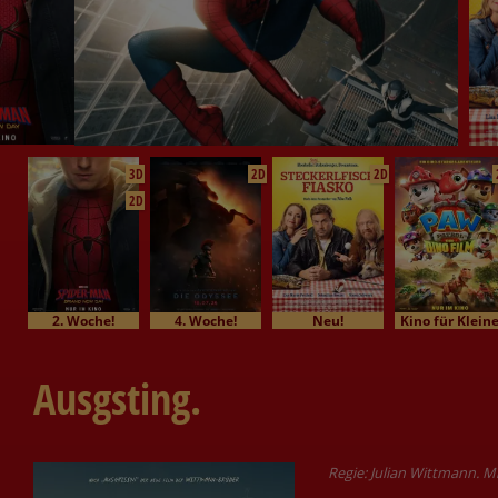
3D
2D
2D
2D
2. Woche!
4. Woche!
Neu!
Kino für Klein
Ausgsting.
Regie: Julian Wittmann. 