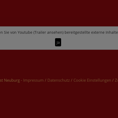
n Sie von
Youtube (Trailer ansehen)
bereitgestellte externe Inhalt
Ja
st Neuburg -
Impressum
/
Datenschutz
/
Cookie Einstellungen
/
Z