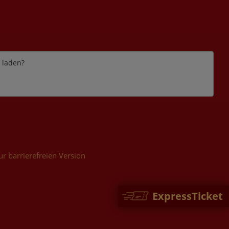
e laden?
ur barrierefreien Version
ExpressTicket