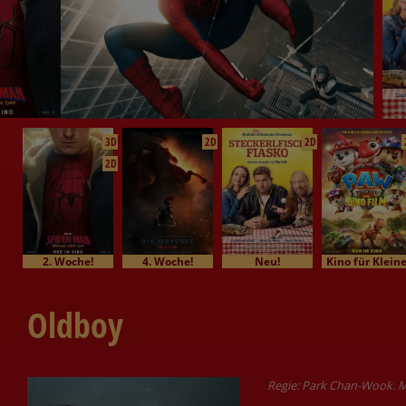
3D
2D
2D
2D
2. Woche!
4. Woche!
Neu!
Kino für Klein
Oldboy
Regie: Park Chan-Wook. Mi