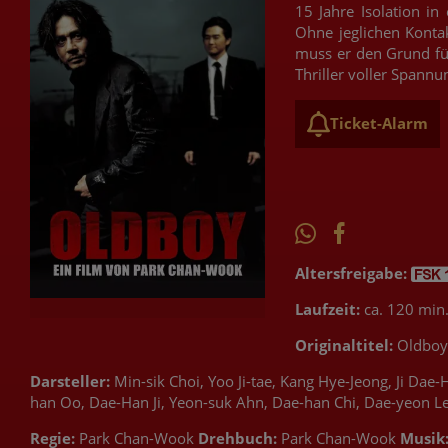
15 Jahre Isolation i
Ohne jeglichen Kontak
muss er den Grund für
Thriller voller Span
Ticket-Alarm
Altersfreigabe:
Laufzeit:
ca. 120 min
Originaltitel:
Oldboy
Darsteller:
Min-sik Choi, Yoo Ji-tae, Kang Hye-Jeong, Ji Dae
han Oo, Dae-Han Ji, Yeon-suk Ahn, Dae-han Chi, Dae-yeon Le
Regie:
Park Chan-Wook
Drehbuch:
Park Chan-Wook
Musik