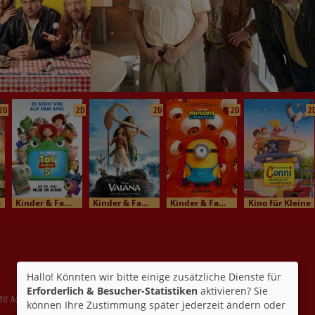
2D
2D
2D
2D
2
e
Kinder & Familienkino
Kinder & Familienkino
Kinder & Familienkino
Kino für Kleine
Hallo! Könnten wir bitte einige zusätzliche Dienste für
Erforderlich & Besucher-Statistiken
aktivieren? Sie
t Min-sik Choi, Yoo Ji-tae, Kang Hye-Jeong
können Ihre Zustimmung später jederzeit ändern oder