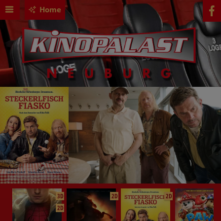
Home
3D
2D
2D
2D