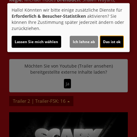
Marlon Wayans, Keenen Ivory Wayans, Rick Alvarez,
Hallo! Könnten wir bitte einige zusätzliche Dienste für
Craig Wayans
Kamera:
Terry Stacey;
Musik:
Haim
Erforderlich & Besucher-Statistiken
aktivieren? Sie
Mazar
Schnitt:
Jonathan Schwartz;
Genre:
Komödie,
können Ihre Zustimmung später jederzeit ändern oder
Horror
Land:
USA 2026
Verleih:
Sony/Paramount
zurückziehen.
Inhalte zum Teil von
Lassen Sie mich wählen
Ich lehne ab
Das ist ok
© CINEPROG ...macht Lust auf Ihr Kino!
Möchten Sie von
Youtube (Trailer ansehen)
bereitgestellte externe Inhalte laden?
Ja
Trailer 2 | Trailer-FSK: 16