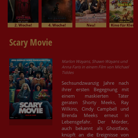
2. Woche!
4. Woche!
Neu!
Kino für Klein
Scary Movie
Marlon Wayans, Shawn Wayans und
Anna Faris in einem Film von Michael
Tiddes
Sechsundzwanzig Jahre nach
ihrer ersten Begegnung mit
einem maskierten Täter
geraten Shorty Meeks, Ray
Wilkins, Cindy Campbell und
Brenda Meeks erneut in
Lebensgefahr. Der Mörder,
auch bekannt als Ghostface,
knüpft an die Ereignisse von