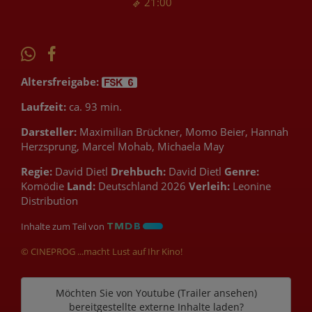
21:00
Altersfreigabe:
Laufzeit:
ca. 93 min.
Darsteller:
Maximilian Brückner, Momo Beier, Hannah
Herzsprung, Marcel Mohab, Michaela May
Regie:
David Dietl
Drehbuch:
David Dietl
Genre:
Komödie
Land:
Deutschland 2026
Verleih:
Leonine
Distribution
Inhalte zum Teil von
© CINEPROG ...macht Lust auf Ihr Kino!
Möchten Sie von
Youtube (Trailer ansehen)
bereitgestellte externe Inhalte laden?