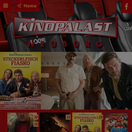
Home
3D
2D
2D
2D