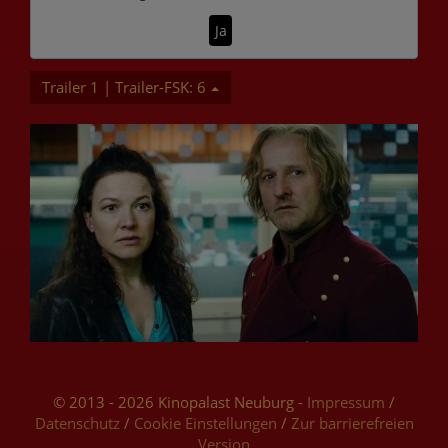
Ja
Trailer 1 | Trailer-FSK: 6
© 2013 - 2026 Kinopalast Neuburg -
Impressum
/
Datenschutz
/
Cookie Einstellungen
/
Zur barrierefreien
Version