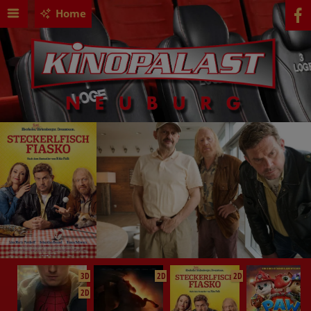
Home
3D
2D
2D
2D