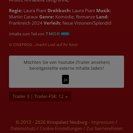
Regie:
Laura Piani
Drehbuch:
Laura Piani
Musik:
Martin Caraux
Genre:
Komödie, Romanze
Land:
Frankreich 2024
Verleih:
Neue Visionen/Splendid
Inhalte zum Teil von
© CINEPROG ...macht Lust auf Ihr Kino!
Möchten Sie von
Youtube (Trailer ansehen)
bereitgestellte externe Inhalte laden?
Ja
Trailer 3 | Trailer-FSK: 12
© 2013 - 2026 Kinopalast Neuburg -
Impressum
/
Datenschutz
/
Cookie Einstellungen
/
Zur barrierefreien