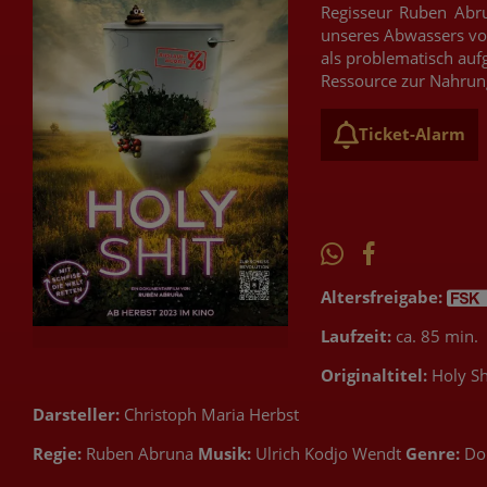
Regisseur Ruben Abru
unseres Abwassers von
als problematisch auf
Ressource zur Nahrun
Ticket-Alarm
Altersfreigabe:
Laufzeit:
ca. 85 min.
Originaltitel:
Holy Shi
Darsteller:
Christoph Maria Herbst
Regie:
Ruben Abruna
Musik:
Ulrich Kodjo Wendt
Genre:
Do