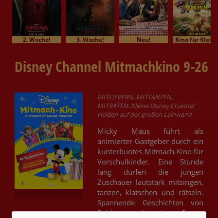
2. Woche!
3. Woche!
Neu!
Kino für Klein
Disney Channel Mitmachkino 9-26
MITFIEBERN, MITTANZEN,
MITRATEN: Kleine Disney Channel
Helden auf der großen Leinwand
Micky Maus führt als
animierter Gastgeber durch ein
kunterbuntes Mitmach-Kino für
Vorschulkinder. Eine Stunde
lang dürfen die jungen
Zuschauer lautstark mitsingen,
tanzen, klatschen und rätseln.
Spannende Geschichten von
Spidey und seine Super-