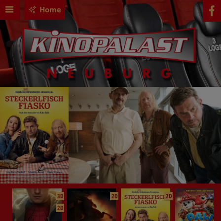
Home
3D
2D
2D
2D