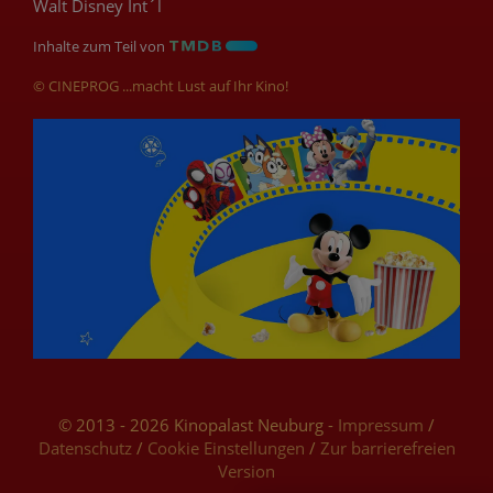
Walt Disney Int´l
Inhalte zum Teil von
© CINEPROG ...macht Lust auf Ihr Kino!
© 2013 - 2026 Kinopalast Neuburg -
Impressum
/
Datenschutz
/
Cookie Einstellungen
/
Zur barrierefreien
Version