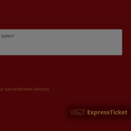
e laden?
ur barrierefreien Version
ExpressTicket