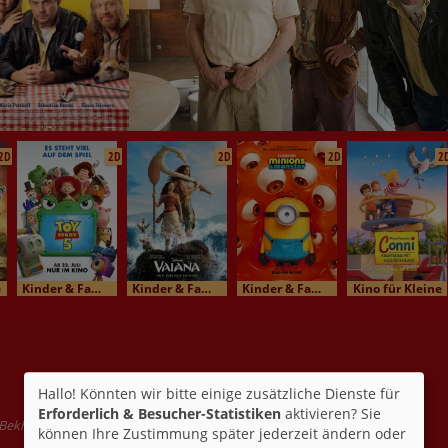
2D
2D
2D
2D
2
e
Kinder & Familienkino
Kinder & Familienkino
Kinder & Familienkino
Kino für Kleine
Hallo! Könnten wir bitte einige zusätzliche Dienste für
Erforderlich & Besucher-Statistiken
aktivieren? Sie
 Bekhti, Jonathan Cohen, Josephine Japy
können Ihre Zustimmung später jederzeit ändern oder