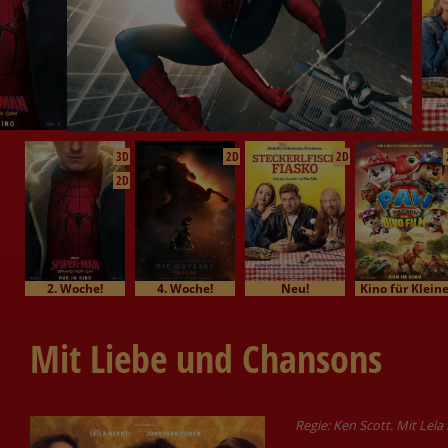
3D
2D
2D
2D
2. Woche!
4. Woche!
Neu!
Kino für Klein
Mit Liebe und Chansons
Regie: Ken Scott. Mit Lela