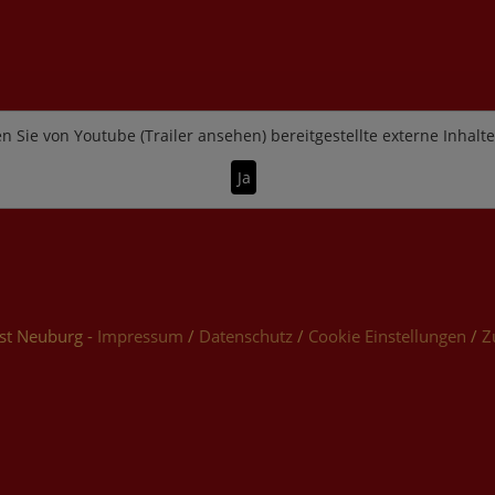
n Sie von
Youtube (Trailer ansehen)
bereitgestellte externe Inhalt
Ja
st Neuburg -
Impressum
/
Datenschutz
/
Cookie Einstellungen
/
Z