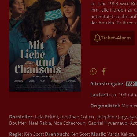
Im Jahr 1963 wird Ro
ihm, alle Hürden zu ü
unterstützt sie ihn a
der Antrieb für ihren
Ticket-Alarm
Altersfreigabe:
Laufzeit:
ca. 104 min
Originaltitel:
Ma mere
Darsteller:
Lela Bekhti, Jonathan Cohen, Josephine Japy, Syl
Bouffier, Nael Rabia, Noe Schecroun, Gabriel Hyvernaud, As
Regie:
Ken Scott
Drehbuch:
Ken Scott
Musik:
Varda Kakon, 