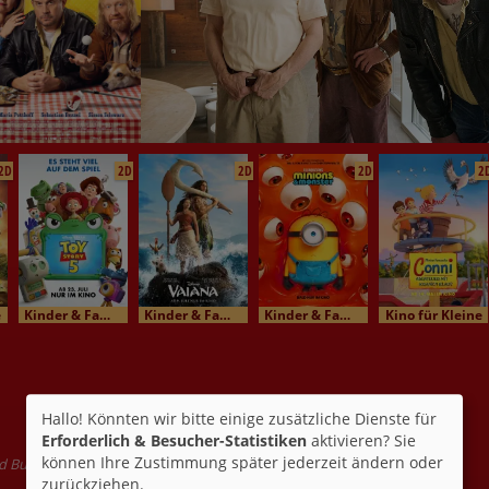
2D
2D
2D
2D
2
e
Kinder & Familienkino
Kinder & Familienkino
Kinder & Familienkino
Kino für Kleine
Hallo! Könnten wir bitte einige zusätzliche Dienste für
Erforderlich & Besucher-Statistiken
aktivieren? Sie
können Ihre Zustimmung später jederzeit ändern oder
d Bush 1. Mit Josefine Preuß, Ginnifer Goodwin, Florian Halm
zurückziehen.