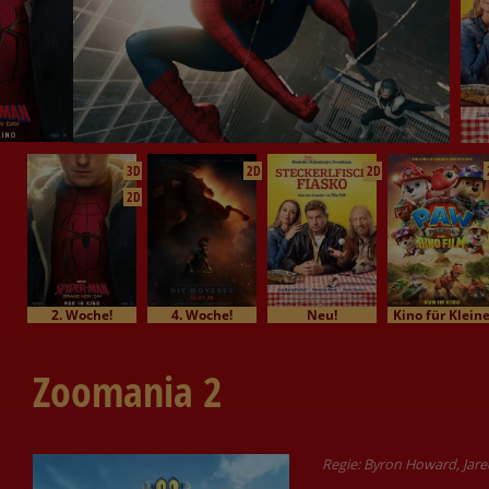
3D
2D
2D
2D
2. Woche!
4. Woche!
Neu!
Kino für Klein
Zoomania 2
Regie: Byron Howard, Jare