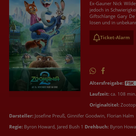
Ex-Gauner Nick Wilde
jedoch in Schwierigke
Giftschlange Gary De
lösen und in unbekan
Ticket-Alarm
Altersfreigabe:
Laufzeit:
ca. 108 min
Originaltitel:
Zootop
Darsteller:
Josefine Preuß, Ginnifer Goodwin, Florian Halm
Regie:
Byron Howard, Jared Bush 1
Drehbuch:
Byron Howar