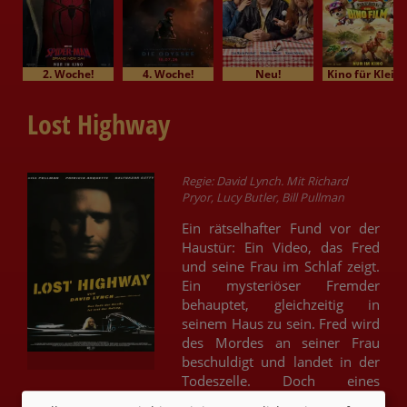
2. Woche!
4. Woche!
Neu!
Kino für Klein
Lost Highway
Regie: David Lynch. Mit Richard
Pryor, Lucy Butler, Bill Pullman
Ein rätselhafter Fund vor der
Haustür: Ein Video, das Fred
und seine Frau im Schlaf zeigt.
Ein mysteriöser Fremder
behauptet, gleichzeitig in
seinem Haus zu sein. Fred wird
des Mordes an seiner Frau
beschuldigt und landet in der
Todeszelle. Doch eines
Morgens ist Fred verschwunden und an seiner Stelle