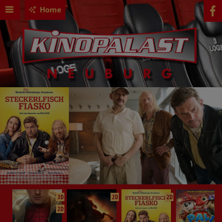
Home
3D
2D
2D
2D