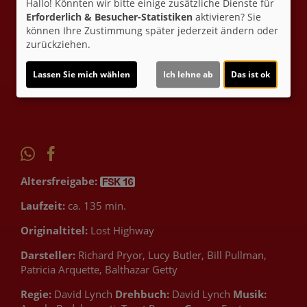
Hallo! Könnten wir bitte einige zusätzliche Dienste für
sitzt ein unschuldiger Mechaniker. Tauchen Sie ein in ein
Erforderlich & Besucher-Statistiken
aktivieren? Sie
packendes Spiel aus Identität und Wirklichkeit, das Sie
können Ihre Zustimmung später jederzeit ändern oder
nicht mehr loslassen wird.
zurückziehen.
Ticket-Alarm
Lassen Sie mich wählen
Ich lehne ab
Das ist ok
Altersfreigabe:
Laufzeit:
ca. 135 min.
Originaltitel:
Lost Highway
Darsteller:
Richard Pryor, Lucy Butler, Bill Pullman,
Patricia Arquette, Balthazar Getty
Regie:
David Lynch
Drehbuch:
David Lynch
Musik: