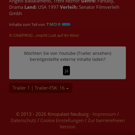
Angelo Badalamenti, Trent Reznor
Genre:
Fantasy,
Drama
Land:
USA 1997
Verleih:
Senator Filmverleih
Gmbh
Inhalte zum Teil von
© CINEPROG ...macht Lust auf Ihr Kino!
Möchten Sie von
Youtube (Trailer ansehen)
bereitgestellte externe Inhalte laden?
Ja
Trailer 1 | Trailer-FSK: 16
© 2013 - 2026 Kinopalast Neuburg -
Impressum
/
Datenschutz
/
Cookie Einstellungen
/
Zur barrierefreien
Version