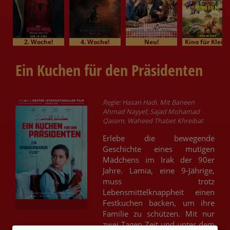
2. Woche!
4. Woche!
Neu!
Kino für Klein
Ein Kuchen für den Präsidenten
Regie: Hasan Hadi. Mit Baneen
Ahmad Nayyef, Sajad Mohamad
Qasem, Waheed Thabet Khreibat
Erlebe die bewegende
Geschichte eines mutigen
Mädchens im Irak der 90er
Jahre. Lamia, eine 9-Jährige,
muss trotz
Lebensmittelknappheit einen
Festkuchen backen, um ihre
Familie zu schützen. Mit nur
zwei Tagen Zeit und unter dem