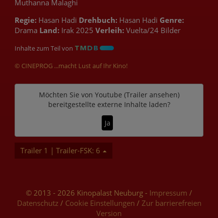
Muthanna Malaghi
Regie:
Hasan Hadi
Drehbuch:
Hasan Hadi
Genre:
Drama
Land:
Irak 2025
Verleih:
Vuelta/24 Bilder
Inhalte zum Teil von
© CINEPROG ...macht Lust auf Ihr Kino!
Möchten Sie von
Youtube (Trailer ansehen)
bereitgestellte externe Inhalte laden?
Ja
Trailer 1 | Trailer-FSK: 6
© 2013 - 2026 Kinopalast Neuburg -
Impressum
/
Datenschutz
/
Cookie Einstellungen
/
Zur barrierefreien
Version