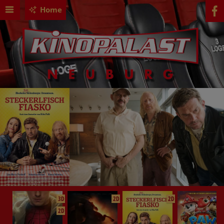
Home
3D
2D
2D
2D