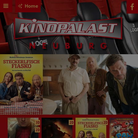
Home
3D
2D
2D
2D