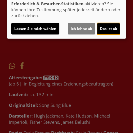
das Glück immer eine zweite Chance bietet. Lass dich
Erforderlich & Besucher-Statistiken
aktivieren? Sie
mitreißen und erlebe, wie Musik und Liebe die Herzen
können Ihre Zustimmung später jederzeit ändern oder
erobern können.
zurückziehen.
Lassen Sie mich wählen
Ich lehne ab
Das ist ok
Ticket-Alarm
Altersfreigabe:
(ab 6 J. in Begleitung eines Erziehungsbeauftragten)
Laufzeit:
ca. 132 min.
Originaltitel:
Song Sung Blue
Darsteller:
Hugh Jackman, Kate Hudson, Michael
Imperioli, Fisher Stevens, James Belushi
Regie:
Craig Brewer
Drehbuch:
Craig Brewer
Genre: