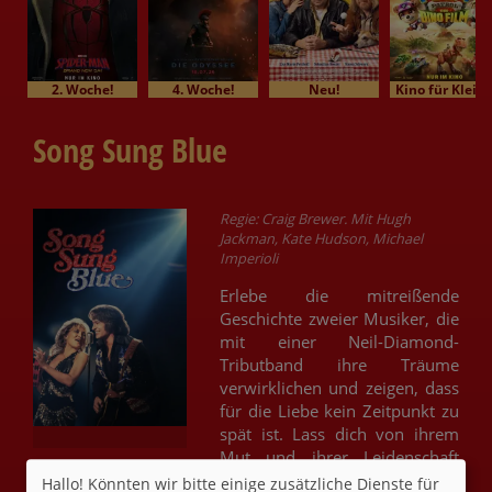
2. Woche!
4. Woche!
Neu!
Kino für Klein
Song Sung Blue
Regie: Craig Brewer. Mit Hugh
Jackman, Kate Hudson, Michael
Imperioli
Erlebe die mitreißende
Geschichte zweier Musiker, die
mit einer Neil-Diamond-
Tributband ihre Träume
verwirklichen und zeigen, dass
für die Liebe kein Zeitpunkt zu
spät ist. Lass dich von ihrem
Mut und ihrer Leidenschaft
inspirieren und entdecke, dass
Hallo! Könnten wir bitte einige zusätzliche Dienste für