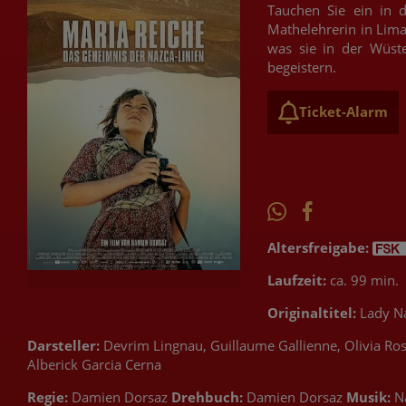
Tauchen Sie ein in 
Mathelehrerin in Lima 
was sie in der Wüste
begeistern.
Ticket-Alarm
Altersfreigabe:
Laufzeit:
ca. 99 min.
Originaltitel:
Lady N
Darsteller:
Devrim Lingnau, Guillaume Gallienne, Olivia Ros
Alberick Garcia Cerna
Regie:
Damien Dorsaz
Drehbuch:
Damien Dorsaz
Musik:
N