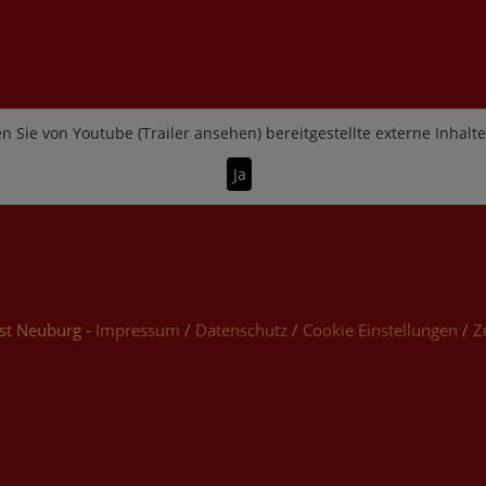
n Sie von
Youtube (Trailer ansehen)
bereitgestellte externe Inhalt
Ja
st Neuburg -
Impressum
/
Datenschutz
/
Cookie Einstellungen
/
Z