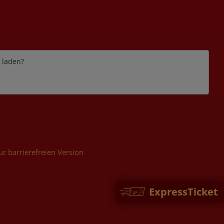
e laden?
ur barrierefreien Version
ExpressTicket