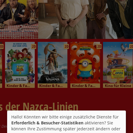
2D
2D
2D
2D
2
e
Kinder & Familienkino
Kinder & Familienkino
Kinder & Familienkino
Kino für Kleine
s der Nazca-Linien
Hallo! Könnten wir bitte einige zusätzliche Dienste für
Erforderlich & Besucher-Statistiken
aktivieren? Sie
 Devrim Lingnau, Guillaume Gallienne, Olivia Ross
können Ihre Zustimmung später jederzeit ändern oder