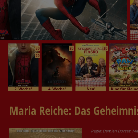
3D
2D
2D
2D
2. Woche!
4. Woche!
Neu!
Kino für Klein
Maria Reiche: Das Geheimni
Regie: Damien Dorsaz. Mit