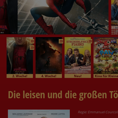
3D
2D
2D
2D
2. Woche!
4. Woche!
Neu!
Kino für Klein
Die leisen und die großen T
Regie: Emmanuel Courcol. 