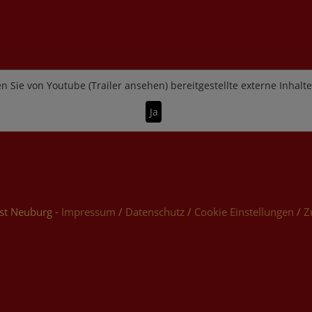
n Sie von
Youtube (Trailer ansehen)
bereitgestellte externe Inhalt
Ja
st Neuburg -
Impressum
/
Datenschutz
/
Cookie Einstellungen
/
Z