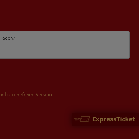
e laden?
ur barrierefreien Version
ExpressTicket