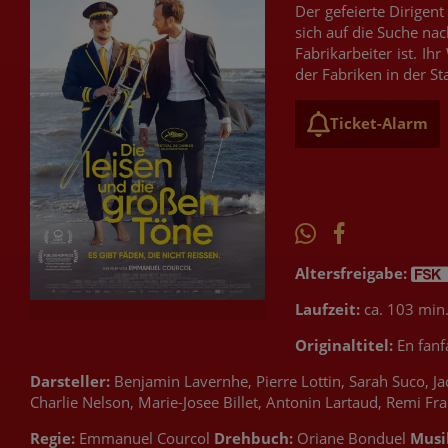
Der gefeierte Dirigen
sich auf die Suche na
Fabrikarbeiter ist. I
der Fabriken in der Sta
Ticket-Alarm
Altersfreigabe:
Laufzeit:
ca. 103 min
Originaltitel:
En fanf
Darsteller:
Benjamin Lavernhe, Pierre Lottin, Sarah Suco, Ja
Charlie Nelson, Marie-Josee Billet, Antonin Lartaud, Remi F
Regie:
Emmanuel Courcol
Drehbuch:
Oriane Bonduel
Musi