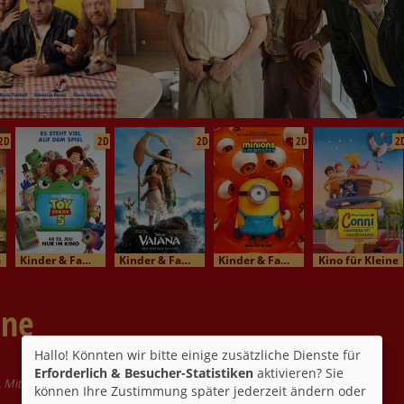
2D
2D
2D
2D
2
e
Kinder & Familienkino
Kinder & Familienkino
Kinder & Familienkino
Kino für Kleine
öne
Hallo! Könnten wir bitte einige zusätzliche Dienste für
Erforderlich & Besucher-Statistiken
aktivieren? Sie
Mit Benjamin Lavernhe, Pierre Lottin, Sarah Suco
können Ihre Zustimmung später jederzeit ändern oder