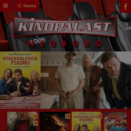
Home
3D
2D
2D
2D