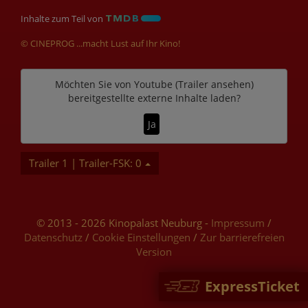
Inhalte zum Teil von
© CINEPROG ...macht Lust auf Ihr Kino!
Möchten Sie von
Youtube (Trailer ansehen)
bereitgestellte externe Inhalte laden?
Ja
Trailer 1 | Trailer-FSK: 0
© 2013 - 2026 Kinopalast Neuburg -
Impressum
/
Datenschutz
/
Cookie Einstellungen
/
Zur barrierefreien
Version
ExpressTicket