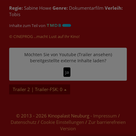
Regie:
Sabine Howe
Genre:
Dokumentarfilm
Verleih:
Tobis
Inhalte zum Teil von
© CINEPROG ...macht Lust auf Ihr Kino!
Möchten Sie von
Youtube (Trailer ansehen)
bereitgestellte externe Inhalte laden?
Ja
Trailer 2 | Trailer-FSK: 0
© 2013 - 2026 Kinopalast Neuburg -
Impressum
/
Datenschutz
/
Cookie Einstellungen
/
Zur barrierefreien
Version