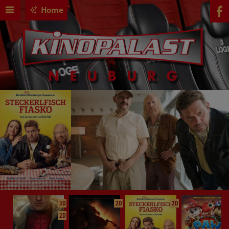
Home
3D
2D
2D
2D