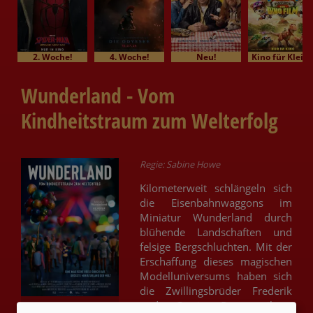
2. Woche!
4. Woche!
Neu!
Kino für Klein
Wunderland - Vom
Kindheitstraum zum Welterfolg
Regie: Sabine Howe
Kilometerweit schlängeln sich
die Eisenbahnwaggons im
Miniatur Wunderland durch
blühende Landschaften und
felsige Bergschluchten. Mit der
Erschaffung dieses magischen
Modelluniversums haben sich
die Zwillingsbrüder Frederik
und Gerrit Braun ihren