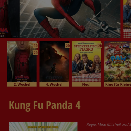
3D
2D
2D
2D
2. Woche!
4. Woche!
Neu!
Kino für Klein
Kung Fu Panda 4
Regie: Mike Mitchell und 