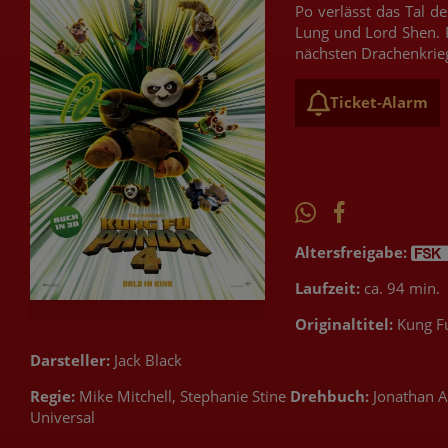
Po verlässt das Tal d
Lung und Lord Shen. 
nächsten Drachenkrieg
Ticket-Alarm
Altersfreigabe:
Laufzeit:
ca. 94 min.
Originaltitel:
Kung F
Darsteller:
Jack Black
Regie:
Mike Mitchell, Stephanie Stine
Drehbuch:
Jonathan A
Universal