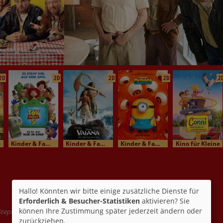
2D
2D
2D
2D
2
e
Kinder & Familienkino
Kinder & Familienkino
Kinder & Familienkino
Kino für Kleine
Hallo! Könnten wir bitte einige zusätzliche Dienste für
Erforderlich & Besucher-Statistiken
aktivieren? Sie
können Ihre Zustimmung später jederzeit ändern oder
Stephanie Stine
zurückziehen.