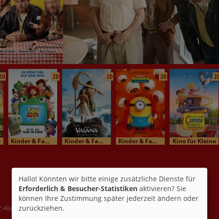
2D
2D
2D
2D
2
e
Kinder & Familienkino
Kinder & Familienkino
Kinder & Familienkino
Kino für Kleine
Hallo! Könnten wir bitte einige zusätzliche Dienste für
Erforderlich & Besucher-Statistiken
aktivieren? Sie
können Ihre Zustimmung später jederzeit ändern oder
 Aladdin Detlefsen, Kanji Tsuda, Bettina Stucky
zurückziehen.