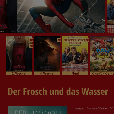
3D
2D
2D
2D
2. Woche!
4. Woche!
Neu!
Kino für Klein
Der Frosch und das Wasser
Regie: Thomas Stuber. Mit