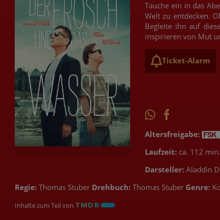
Tauche ein in das Abe
Welt zu entdecken. Oh
Begleite ihn auf dies
inspirieren von Mut u
Ticket-Alarm
Altersfreigabe:
Laufzeit:
ca. 112 min
Darsteller:
Aladdin De
Regie:
Thomas Stuber
Drehbuch:
Thomas Stuber
Genre:
K
Inhalte zum Teil von