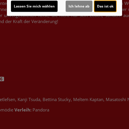
nteuer eines stummen Helden! Buschi, der in einer betreuten WG
Lassen Sie mich wählen
Ich lehne ab
Das ist ok
ne die Sprache zu sprechen, erlebt er unglaubliche Abenteuer u
er unvergesslichen Reise, die nicht nur sein Leben, sondern auc
nd der Kraft der Veränderung!
.
tlefsen, Kanji Tsuda, Bettina Stucky, Meltem Kaptan, Masatoshi
omödie
Verleih:
Pandora