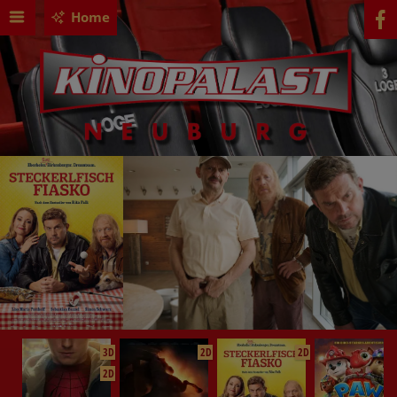
Home
3D
2D
2D
2D