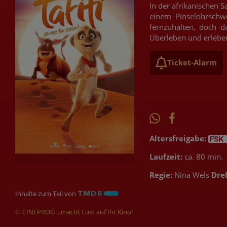
In der afrikanischen S
einem Pinselohrschwe
fernzuhalten, doch d
Überleben und erlebe
Ticket-Alarm
Altersfreigabe:
Laufzeit:
ca. 80 min.
Regie:
Nina Wels
Dre
Inhalte zum Teil von
© CINEPROG ...macht Lust auf Ihr Kino!