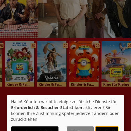
2D
2D
2D
2D
2
e
Kinder & Familienkino
Kinder & Familienkino
Kinder & Familienkino
Kino für Kleine
Hallo! Könnten wir bitte einige zusätzliche Dienste für
Erforderlich & Besucher-Statistiken
aktivieren? Sie
können Ihre Zustimmung später jederzeit ändern oder
zurückziehen.