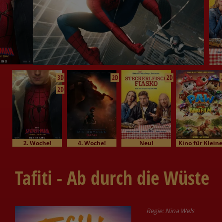
3D
2D
2D
2D
2. Woche!
4. Woche!
Neu!
Kino für Klein
Tafiti - Ab durch die Wüste
Regie: Nina Wels