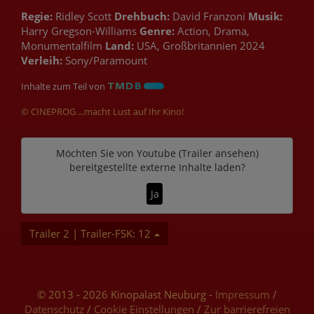
Regie:
Ridley Scott
Drehbuch:
David Franzoni
Musik:
Harry Gregson-Williams
Genre:
Action, Drama,
Monumentalfilm
Land:
USA, Großbritannien 2024
Verleih:
Sony/Paramount
Inhalte zum Teil von
© CINEPROG ...macht Lust auf Ihr Kino!
Möchten Sie von
Youtube (Trailer ansehen)
bereitgestellte externe Inhalte laden?
Ja
Trailer 2 | Trailer-FSK: 12
© 2013 - 2026 Kinopalast Neuburg -
Impressum
/
Datenschutz
/
Cookie Einstellungen
/
Zur barrierefreien