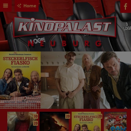
Home
3D
2D
2D
2D