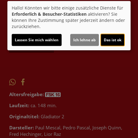
Nach tragischen Verlusten wird er nach Rom
Hallo! Könnten wir bitte einige zusätzliche Dienste für
verschleppt und als Gladiator verkauft. Angetrieben von
Erforderlich & Besucher-Statistiken
aktivieren? Sie
Rache an General Acacius, der gleichzeitig das
können Ihre Zustimmung später jederzeit ändern oder
Wohlwollen seiner Mutter genießt, kämpft Lucius ums
zurückziehen.
Überleben in der Arena.
Lassen Sie mich wählen
Ich lehne ab
Das ist ok
Ticket-Alarm
Altersfreigabe:
Laufzeit:
ca. 148 min.
Originaltitel:
Gladiator 2
Darsteller:
Paul Mescal, Pedro Pascal, Joseph Quinn,
Fred Hechinger, Lior Raz