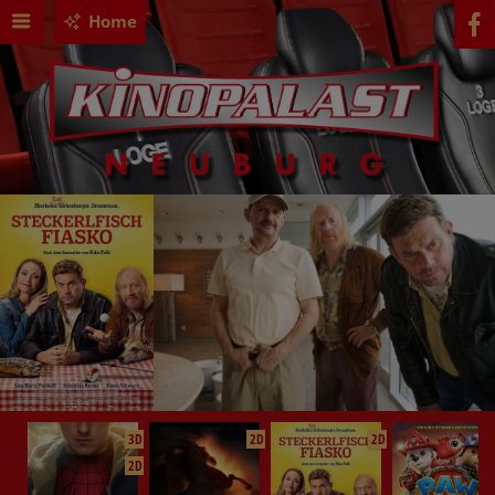
Home
3D
2D
2D
2D