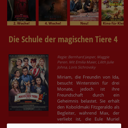
2. Woche!
4. Woche!
Neu!
Kino für Klein
Die Schule der magischen Tiere 4
Regie: Bernhard Jasper, Maggie
Peren. Mit Emilia Maier, Lilith Julie
Johna, Loris Sichrovsky
Miriam, die Freundin von Ida,
besucht Winterstein für drei
Monate, jedoch ist ihre
Freundschaft durch ein
Geheimnis belastet. Sie erhält
den Koboldmaki Fitzgeraldo als
Begleiter, während Max, der
verliebt ist, die Eule Muriel
bekommt. Als die Schule zum