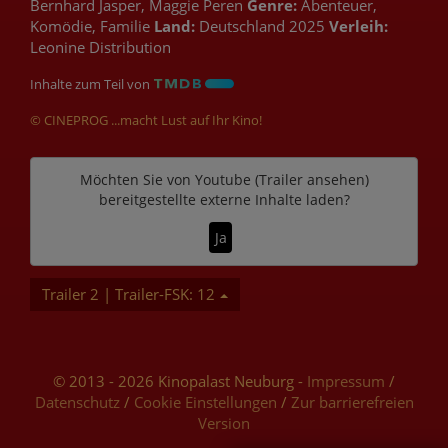
Bernhard Jasper, Maggie Peren
Genre:
Abenteuer,
Komödie, Familie
Land:
Deutschland 2025
Verleih:
Leonine Distribution
Inhalte zum Teil von
© CINEPROG ...macht Lust auf Ihr Kino!
Möchten Sie von
Youtube (Trailer ansehen)
bereitgestellte externe Inhalte laden?
Ja
Trailer 2 | Trailer-FSK: 12
© 2013 - 2026 Kinopalast Neuburg -
Impressum
/
Datenschutz
/
Cookie Einstellungen
/
Zur barrierefreien
Version